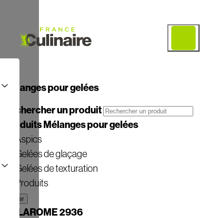
Mélanges pour gelées
Rechercher
un produit
Produits
Mélanges pour gelées
Aspics
Gelées de glaçage
Gelées de texturation
Produits
Filtrer
GELAROME 2936