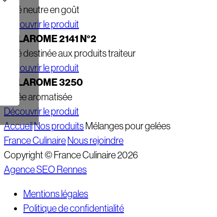
Gelé neutre en goût
Découvrir le produit
GELAROME 2141 N°2
Gelé destinée aux produits traiteur
Découvrir le produit
GELAROME 3250
Gelée aromatisée
Découvrir le produit
Accueil
Nos produits
Mélanges pour gelées
France Culinaire
Nous rejoindre
Copyright © France Culinaire 2026
Agence SEO Rennes
Mentions légales
Politique de confidentialité