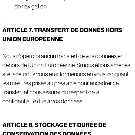
de navigation
ARTICLE 7. TRANSFERT DE DONN
É
S HORS
UNION EUROP
É
ENNE
Nous n’opérons aucun transfert de vos données en
dehors de l’Union Européenne. Si nous étions amenés
à le faire, nous vous en informerions en vous indiquant
les mesures prises au préalable pour encadrer ce
transfert et nous assurer du respect de la
confidentialité due à vos données.
ARTICLE 8. STOCKAGE ET DUR
É
E DE
CONSERVATION DES DONN
É
ES