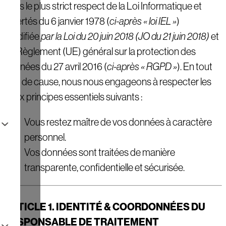
dans le plus strict respect de la Loi Informatique et
Libertés du 6 janvier 1978 (
ci-après « loi IEL »
)
modifiée
par la Loi du 20 juin 2018 (JO du 21 juin 2018)
et
du Règlement (UE) général sur la protection des
données du 27 avril 2016 (
ci-après « RGPD »
). En tout
état de cause, nous nous engageons à respecter les
deux principes essentiels suivants :
Vous restez maître de vos données à caractère
personnel.
Vos données sont traitées de manière
transparente, confidentielle et sécurisée.
ARTICLE 1. IDENTIT
É
& COORDONN
É
ES DU
RESPONSABLE DE TRAITEMENT