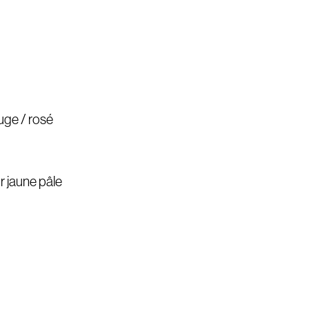
ouge / rosé
r jaune pâle