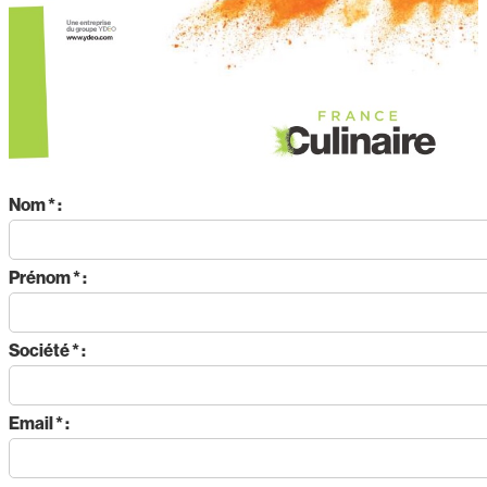
Nom * :
Prénom * :
Société * :
Email * :