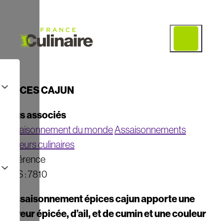
ÉPICES CAJUN
Tags associés
Assaisonnement du monde
Assaisonnements
Saveurs culinaires
Référence
UGS : 7810
L’assaisonnement épices cajun apporte une
flaveur épicée, d’ail, et de cumin et une couleur